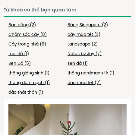
Từ khoá có thể bạn quan tâm
Ban công
(2)
Bàng Singapore
(2)
Chăm sóc cây
(8)
cây mùa tết
(3)
Cây trong nhà
(6)
Landscape
(2)
mai đỏ
(1)
Notes by Joy
(7)
Sen Đá
(5)
sen đá
(1)
thông giáng sinh
(1)
thông nordmann fir
(1)
thông đan mạch
(1)
đào mùa tết
(2)
đào thất thốn
(1)