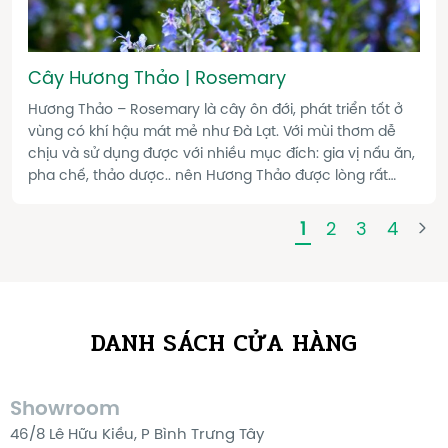
Cây Hương Thảo | Rosemary
Hương Thảo – Rosemary là cây ôn đới, phát triển tốt ở
vùng có khí hậu mát mẻ như Đà Lạt. Với mùi thơm dễ
chịu và sử dụng được với nhiều mục đích: gia vị nấu ăn,
pha chế, thảo dược.. nên Hương Thảo được lòng rất
nhiều người.
1
2
3
4
DANH SÁCH CỬA HÀNG
Showroom
46/8 Lê Hữu Kiều, P Bình Trưng Tây