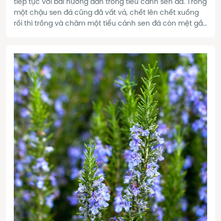
tiếp tục với bài hướng dẫn trồng tiểu cảnh sen đá. Trồng
một chậu sen đá cũng đã vất vả, chết lên chết xuống
rồi thì trồng và chăm một tiểu cảnh sen đá còn mệt gấp
bội. Để trồng được một tiểu cảnh sen đá đẹp và bền,
trước tiên chúng ta cần phải lưu ý các vấn đề sau: