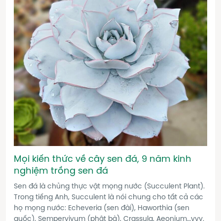
Mọi kiến thức về cây sen đá, 9 năm kinh
nghiệm trồng sen đá
Sen đá là chủng thực vật mọng nước (Succulent Plant).
Trong tiếng Anh, Succulent là nói chung cho tất cả các
họ mọng nước: Echeveria (sen đài), Haworthia (sen
guốc), Sempervivum (phật bà), Crassula, Aeonium…vvv.